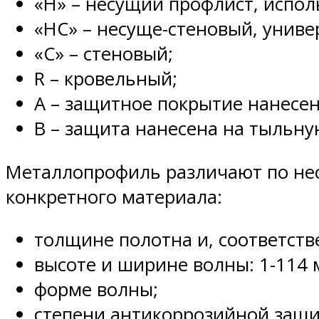
«Н» – несущий профлист, испол
«НС» – несуще-стеновый, униве
«С» – стеновый;
R – кровельный;
А – защитное покрытие нанесе
В – защита нанесена на тыльну
Металлопрофиль различают по не
конкретного материала:
толщине полотна и, соответстве
высоте и ширине волны: 1-114 
форме волны;
степени антикоррозийной защи