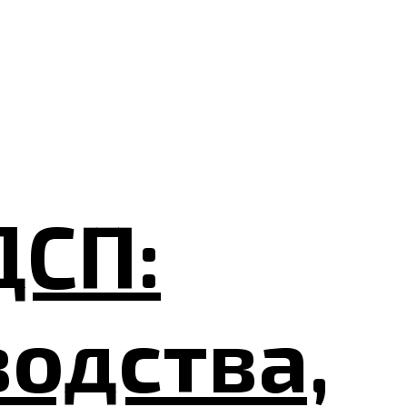
ДСП:
одства,