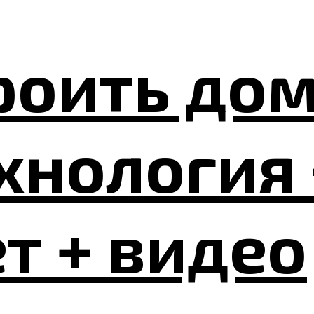
роить дом
ехнология 
т + видео