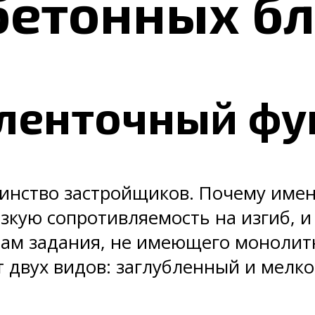
бетонных б
ленточный фу
нство застройщиков. Почему именн
зкую сопротивляемость на изгиб, и
тенам задания, не имеющего моноли
 двух видов: заглубленный и мелк