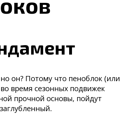
локов
ндамент
о он? Потому что пеноблок (или
 во время сезонных подвижек
тной прочной основы, пойдут
озаглубленный.