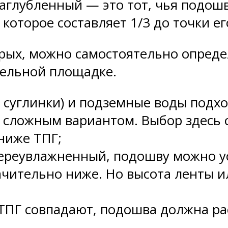
заглубленный — это тот, чья подош
 которое составляет 1/3 до точки е
рых, можно самостоятельно опреде
тельной площадке.
и суглинки) и подземные воды подхо
ым сложным вариантом. Выбор здес
ниже ТПГ;
переувлажненный, подошву можно ус
начительно ниже. Но высота ленты 
 ТПГ совпадают, подошва должна ра