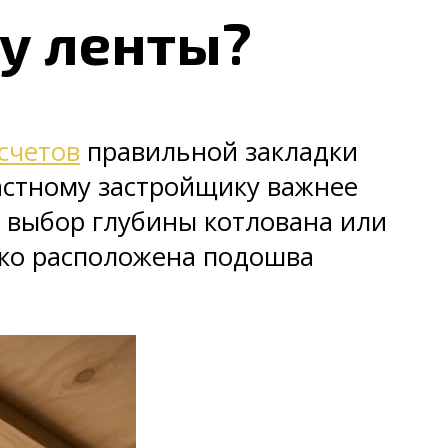
у ленты?
счетов
правильной закладки
Частному застройщику важнее
 выбор глубины котлована или
еко расположена подошва