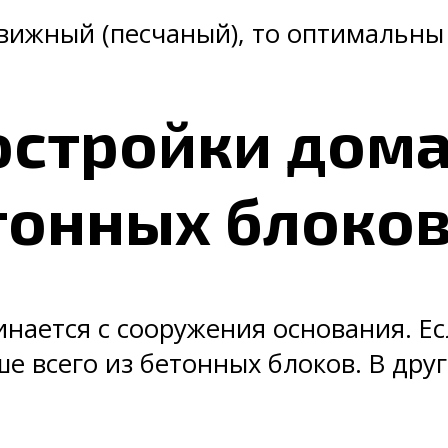
вижный (песчаный), то оптимальны
остройки дома
тонных блоко
инается с сооружения основания. Е
е всего из бетонных блоков. В дру