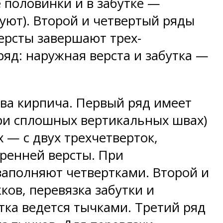
 половинки и в забутке —
уют). Второй и четвертый ряды
ерсты завершают трех-
 ряд: наружная верста и забутка —
два кирпича. Первый ряд имеет
ри сплошных вертикальных швах)
 — с двух трехчетверток,
тренней версты. При
заполняют четвертками. Второй и
ов, перевязка забутки и
тка ведется тычками. Третий ряд