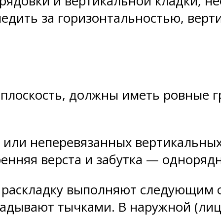
рядовки и вертикальной кладки, н
ледить за горизонтальностью, вер
плоскость, должны иметь ровные гр
х или неперевязанных вертикальны
тренняя верста и забутка — одноряд
 раскладку выполняют следующим 
ладывают тычками. В наружной (ли