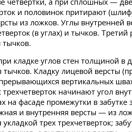
 четвертки, а при сплошных — две
ерток и половинок притирают (шлиф
сты из ложков. Углы внутренней в
тверток (в углах) и тычков. Третий
 тычков.
ри кладке углов стен толщиной в 
 тычков. Кладку лицевой версты (п
 прерывающихся вертикальных швах
 трехчетверток начинают угол вну
 на фасаде промежутки в забутке 
ная и внутренняя версты — из ложк
 укладкой трех трехчетверток; забу