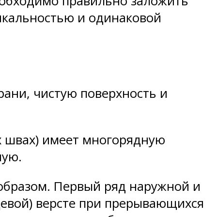
еобходимо правильно заложить
тикальностью и одинаковой
ани, чистую поверхность и
х швах) имеет многорядную
ную.
образом. Первый ряд наружной и
цевой) версте при прерывающихся