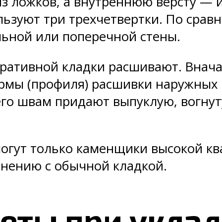
из ложков, а внутреннюю версту — и
ользуют три трехчетвертки. По сра
ьной или поперечной стены.
ративной кладки расшивают. Внача
рмы (профиля) расшивки наружных 
его швам придают выпуклую, вогнут
огут только каменщики высокой кв
нению с обычной кладкой.
еты при укла