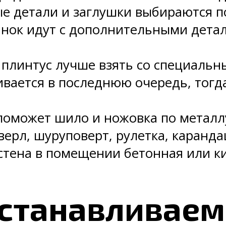
е детали и заглушки выбираются п
анок идут с дополнительными дет
о плинтус лучше взять со специальн
вается в последнюю очередь, тогд
поможет шило и ножовка по металлу
верл, шуруповерт, рулетка, каранда
стена в помещении бетонная или к
устанавливаем