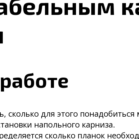
кабельным к
я
 работе
ь, сколько для этого понадобиться
становки напольного карниза.
еделяется сколько планок необход