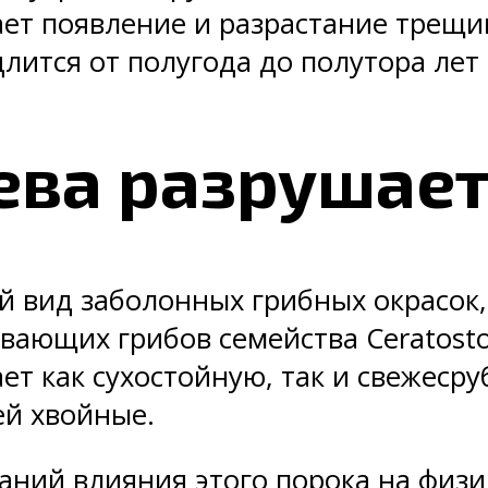
ет появление и разрастание трещи
длится от полугода до полутора лет 
ева разрушает
 вид заболонных грибных окрасок, 
вающих грибов семейства Ceratost
ет как сухостойную, так и свежес
ей хвойные.
ний влияния этого порока на физи