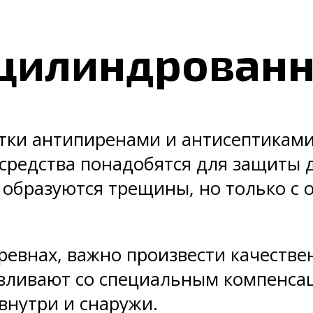
цилиндрованн
тки антипиренами и антисептиками 
 средства понадобятся для защиты 
бразуются трещины, но только с од
ревнах, важно произвести качестве
тавливают со специальным компенс
внутри и снаружи.