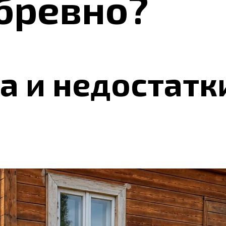
бревно?
 и недостатк