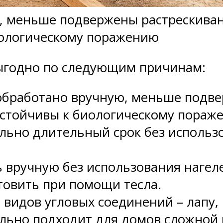
, меньше подвержены растрескиван
иологическому поражению
ыгодно по следующим причинам:
 обработано вручную, меньше подве
устойчивы к биологическому пораж
льно длительный срок без использ
 вручную без использования нагел
товить при помощи тесла.
видов угловых соединений – лапу, 
ально подходит для домов сложной