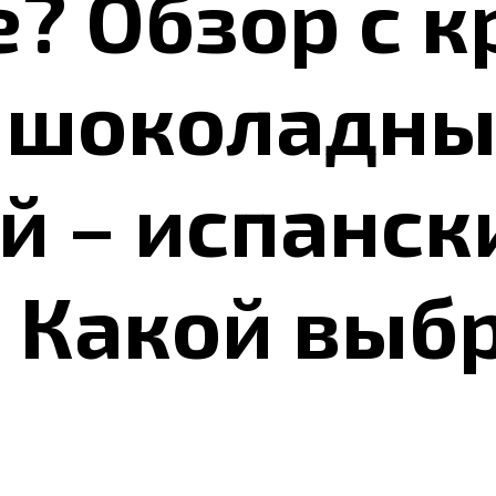
е? Обзор с 
 шоколадны
й – испанск
 Какой выб