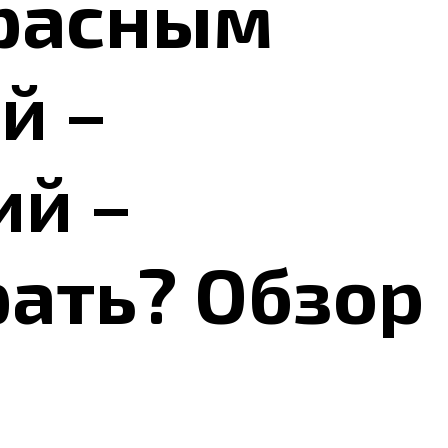
красным
й –
ий –
рать? Обзор