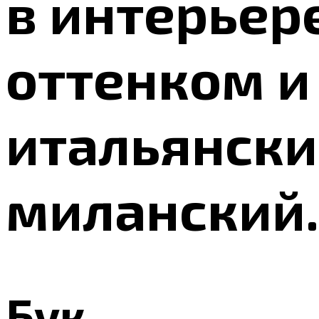
в интерьер
оттенком и
итальянски
миланский.
Бук