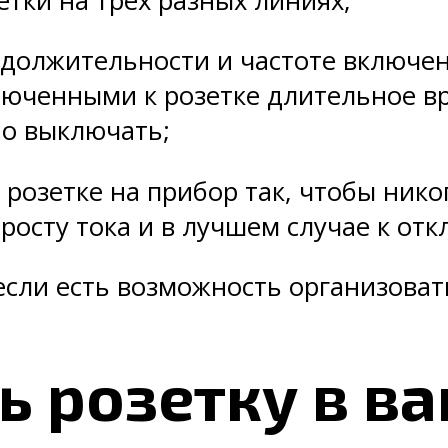
зетки на трех разных линиях;
одолжительности и частоте включен
люченными к розетке длительное вр
о выключать;
 розетке на прибор так, чтобы ник
росту тока и в лучшем случае к от
 если есть возможность организоват
ь розетку в ва