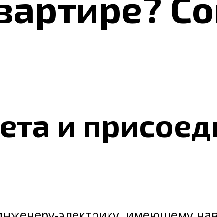
квартире? С
ета и присое
й
 инженеру-электрику, имеющему на