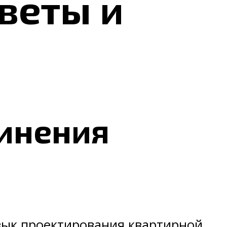
оветы и
динения
вык проектирования квартирной