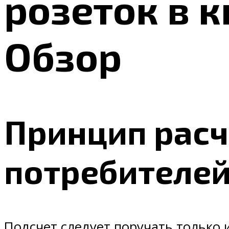
розеток в 
Обзор
Принцип расч
потребителе
Подсчет следует поручать только