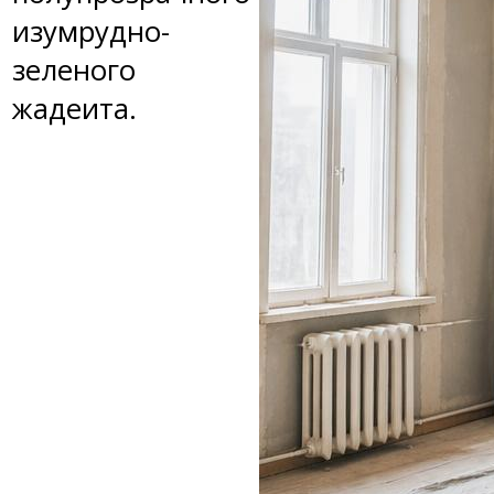
изумрудно-
зеленого
жадеита.