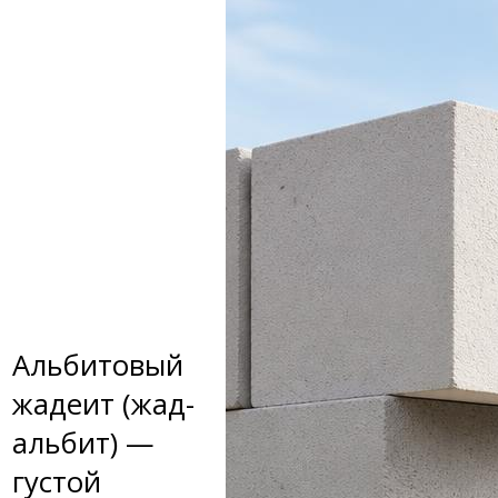
Альбитовый
жадеит (жад-
альбит) —
густой