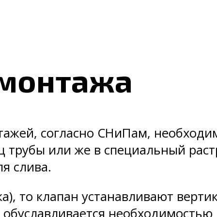
 монтажа
этажей, согласно СНиПам, необходи
 трубы или же в специальный раст
ля слива.
а), то клапан устанавливают верти
о обуславливается необходимостью