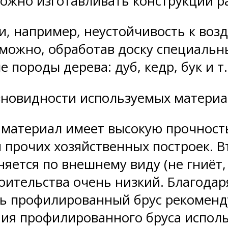
можно изготавливать конструкции 
, например, неустойчивость к возд
 можно, обработав доску специальн
породы дерева: дуб, кедр, бук и т.
зновидности используемых материа
материал имеет высокую прочность,
и прочих хозяйственных построек.
няется по внешнему виду (не гниёт,
оительства очень низкий. Благода
ть профилированный брус рекоменд
ения профилированного бруса испол