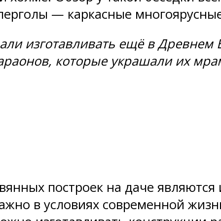
ерголы — каркасные многоярусные 
ли изготавливать ещё в Древнем Еги
араонов, которые украшали их мра
нных построек на даче являются и
важно в условиях современной жизн