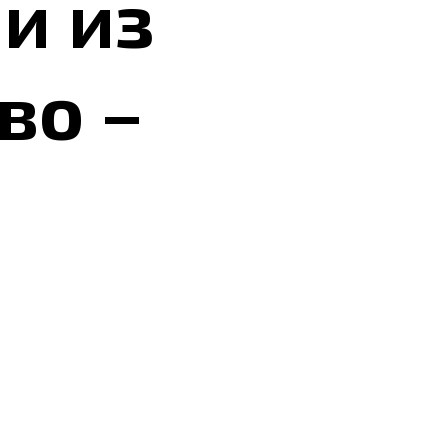
и из
во –