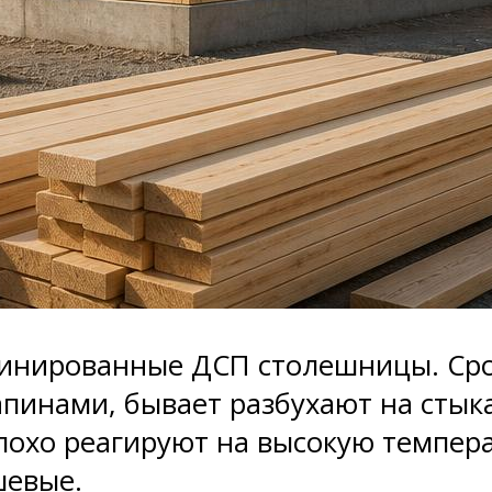
инированные ДСП столешницы. Срок
пинами, бывает разбухают на стыка
охо реагируют на высокую темпер
шевые.