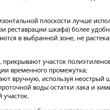
изонтальной плоскости лучше испол
ри реставрации шкафа) более удоб
ются в выбранной зоне, не растека
, прикрывают участок полиэтиленов
ции временного промежутка;
ют вручную, используя неострый 
роточной воды остатки лака и хими
 участок.