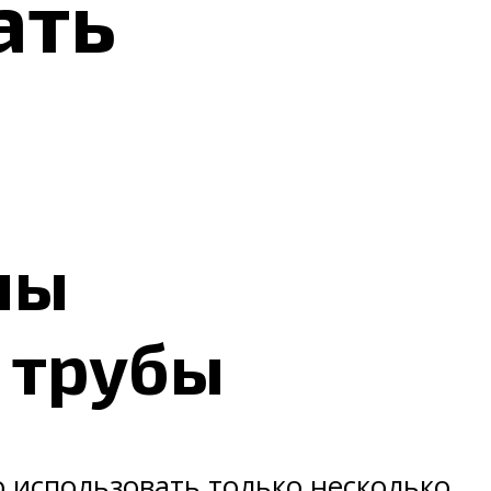
ать
ны
 трубы
 использовать только несколько