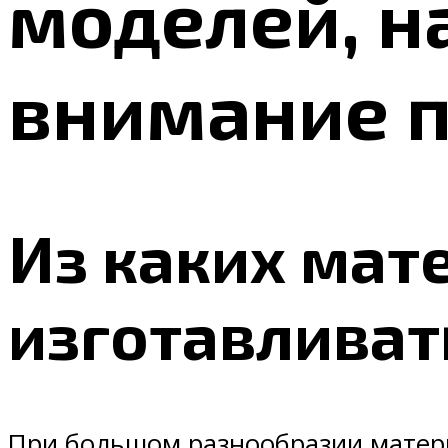
моделей, н
внимание 
Из каких мат
изготавливат
При большом разнообразии матери