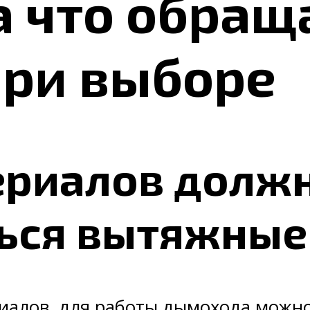
а что обращ
при выборе
ериалов долж
ься вытяжные
алов, для работы дымохода можно