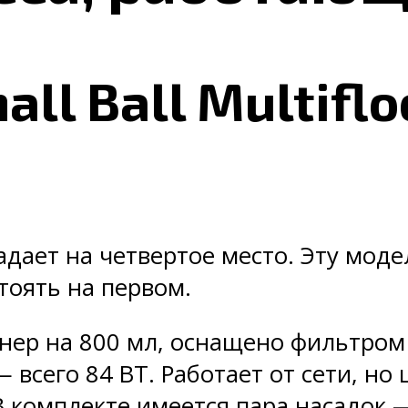
ll Ball Multiflo
адает на четвертое место. Эту мод
тоять на первом.
ер на 800 мл, оснащено фильтром 
сего 84 ВТ. Работает от сети, но 
В комплекте имеется пара насадок 