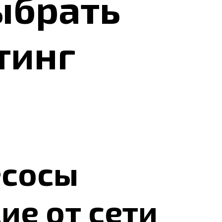
ыбрать
тинг
есосы
е от сети