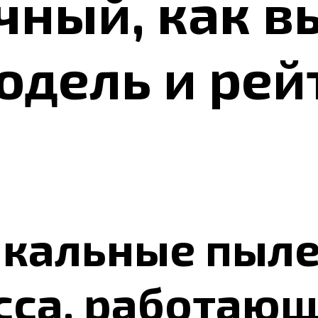
чный, как в
дель и рей
икальные пыл
са, работающи