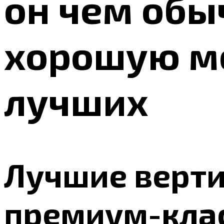
он чем обы
хорошую мо
лучших
Лучшие верт
премиум-клас