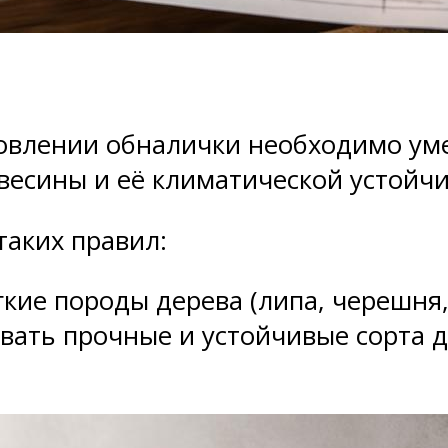
товлении обналички необходимо ум
весины и её климатической устойч
таких правил:
кие породы дерева (липа, черешня, 
вать прочные и устойчивые сорта д