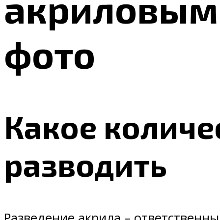
акриловыми
фото
Какое количе
разводить
Разведение акрила – ответственны