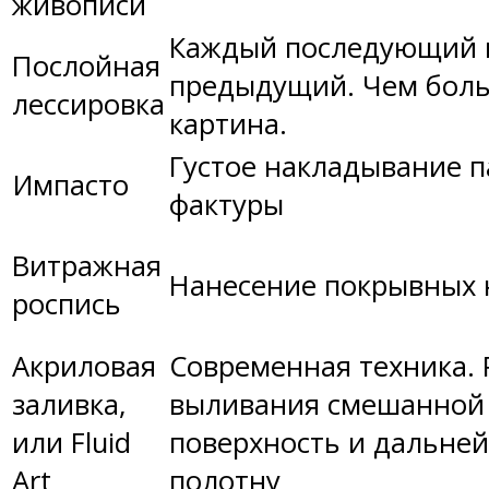
живописи
Каждый последующий п
Послойная
предыдущий. Чем боль
лессировка
картина.
Густое накладывание п
Импасто
фактуры
Витражная
Нанесение покрывных н
роспись
Акриловая
Современная техника.
заливка,
выливания смешанной 
или Fluid
поверхность и дальней
Art
полотну