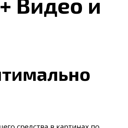
+ Видео и
птимально
его средства в картинах по