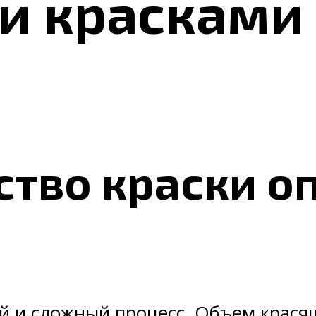
 красками 
ство краски о
й и сложный процесс. Объем красящ