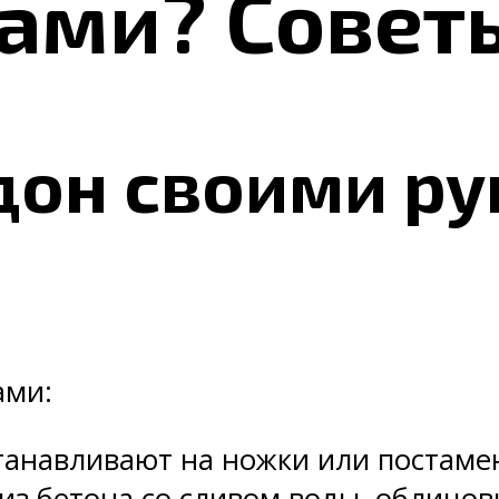
ами? Совет
он своими ру
ами:
танавливают на ножки или постаме
 из бетона со сливом воды, облицо