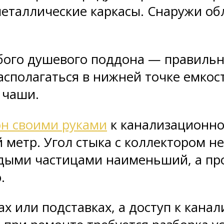
металлические каркасы. Снаружи 
юбого душевого поддона — правиль
сполагаться в нижней точке емкос
 чаши.
н своими руками
к канализационно
й метр. Угол стыка с коллектором н
рдыми частицами наименьший, а пр
.
х или подставках, а доступ к канал