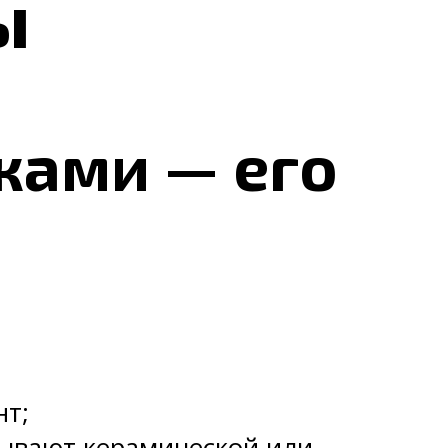
ы
ками — его
нт;
вывают керамической или