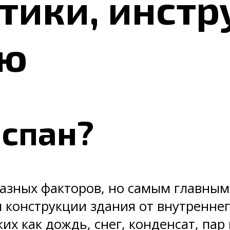
тики, инстр
ию
оспан?
разных факторов, но самым главным
ы конструкции здания от внутренне
их как дождь, снег, конденсат, па