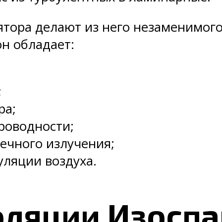
ятора делают из него незаменимог
он обладает:
;
ра;
роводности;
ечного излучения;
ляции воздуха.
оляции Изоспа