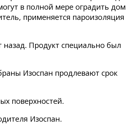
огут в полной мере оградить дом
литель, применяется пароизоляция
т назад. Продукт специально был
браны Изоспан продлевают срок
ых поверхностей.
одителя Изоспан.