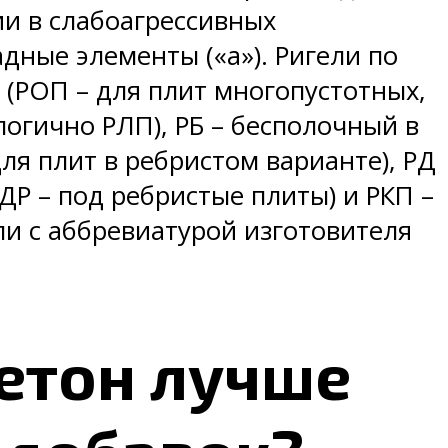
ии в слабоагрессивных
дные элементы («а»). Ригели по
 (РОП – для плит многопустотных,
логично РЛП), РБ – бесполочный в
для плит в ребристом варианте), РД
Р – под ребристые плиты) и РКП –
ли с аббревиатурой изготовителя
.
бетон лучше