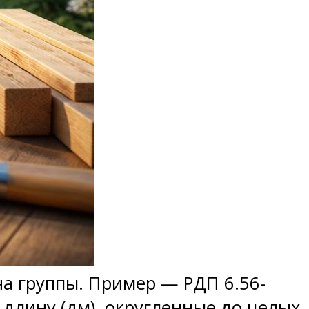
а группы. Пример — РДП 6.56-
и длину (дм), округленные до целых