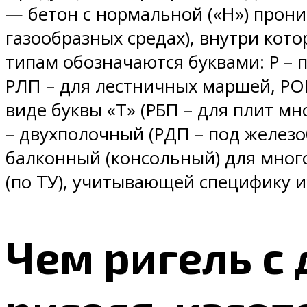
— бетон с нормальной («Н») прони
газообразных средах), внутри кот
типам обозначаются буквами: Р – 
РЛП – для лестничных маршей, РОР
виде буквы «Т» (РБП – для плит мн
– двухполочный (РДП – под железо
балконный (консольный) для много
(по ТУ), учитывающей специфику их
Чем ригель с