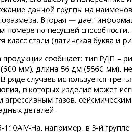
ржание данной группы на наименова
поразмера. Вторая — дает информац
ом номере по несущей способности.
 класс стали (латинская буква и ри
а продукции сообщает: тип РДП – р
(600 мм), длина 56 дм (5560 мм), н
. В ряде случаев используется треть
вия, в которых изделие может испо
м агрессивным газов, сейсмическим
адных деталей.
-110АIV-На, например, в 3-й группе