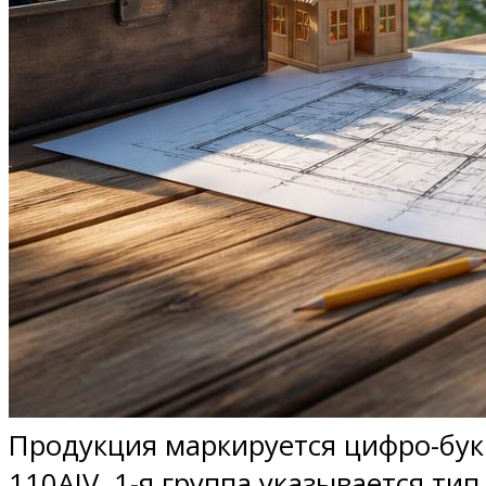
Продукция маркируется цифро-бук
110АIV. 1-я группа указывается ти