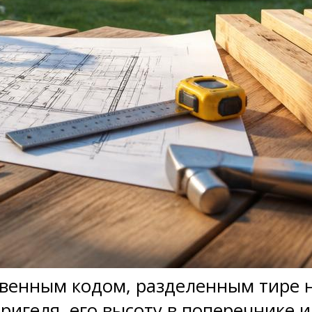
венным кодом, разделенным тире н
п ригеля, его высоту в поперечнике 