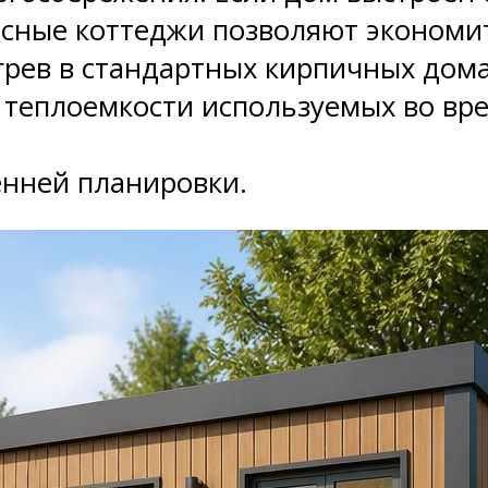
асные коттеджи позволяют экономит
огрев в стандартных кирпичных дом
й теплоемкости используемых во вр
енней планировки.