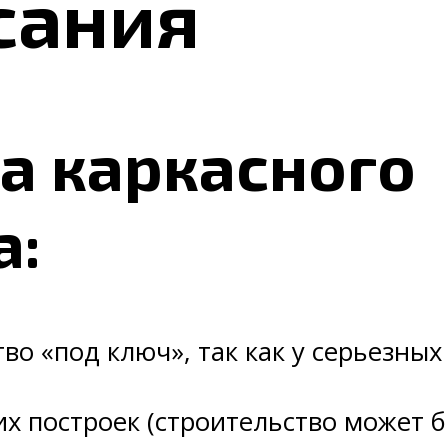
сания
а каркасного
а:
во «под ключ», так как у серьезны
х построек (строительство может 