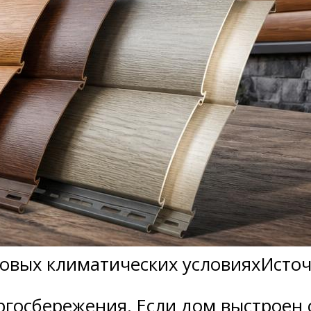
овых климатических условияхИсточн
ргосбережения. Если дом выстроен 