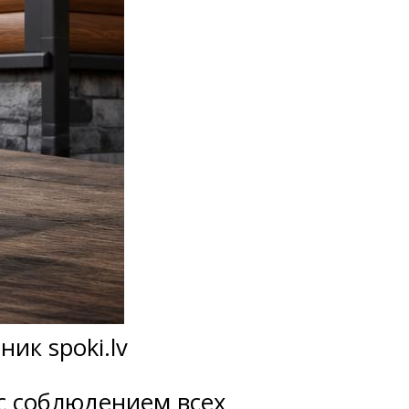
ик spoki.lv
с соблюдением всех