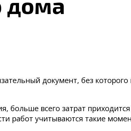
о дома
язательный документ, без которого
ия, больше всего затрат приходитс
сти работ учитываются такие момен