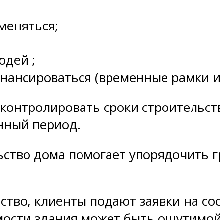
меняться;
юдей ;
инансироваться (временные рамки и
контролировать сроки строительст
нный период.
ьство дома помогает упорядочить г
тво, клиенты подают заявки на со
мости здания может быть ощутимой.