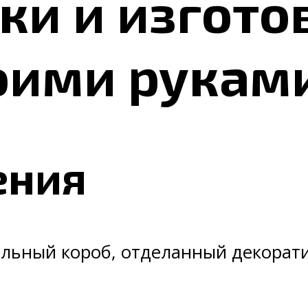
ки и изгото
оими руками
ения
альный короб, отделанный декорат