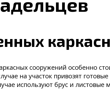
ладельцев
енных каркас
каркасных сооружений особенно ст
лучае на участок привозят готовые
лучае используют брус и листовые 