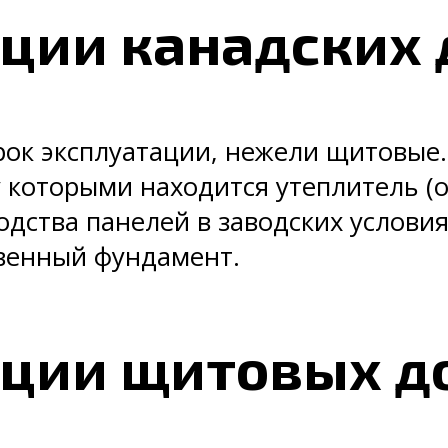
ации канадских
ок эксплуатации, нежели щитовые.
у которыми находится утеплитель 
одства панелей в заводских услови
твенный фундамент.
ации щитовых д