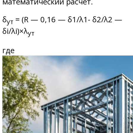
математический расчет.
δ
= (R — 0,16 — δ1/λ1- δ2/λ2 —
ут
δi/λi)×λ
ут
где