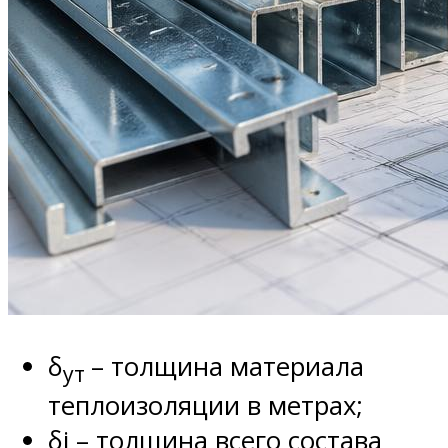
δ
– толщина материала
ут
теплоизоляции в метрах;
δi – толщина всего состава