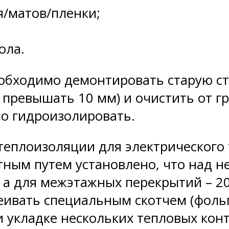
я/матов/пленки;
ола.
еобходимо демонтировать старую с
превышать 10 мм) и очистить от г
о гидроизолировать.
теплоизоляции для электрического
ытным путем установлено, что над
, а для межэтажных перекрытий – 2
ивать специальным скотчем (фоль
и укладке нескольких тепловых кон