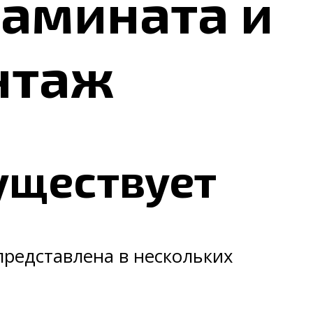
ламината и
нтаж
уществует
редставлена в нескольких