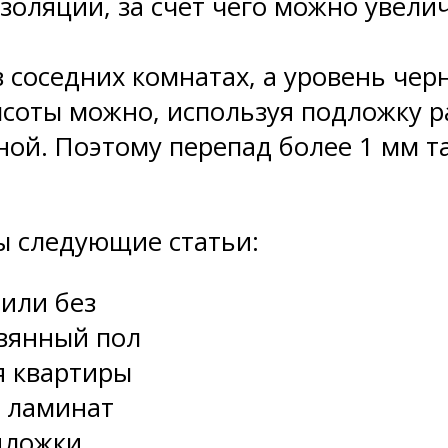
изоляции, за счет чего можно увел
 соседних комнатах, а уровень черн
ысоты можно, используя подложку 
ной. Поэтому перепад более 1 мм 
ы следующие статьи:
 или без
евянный пол
я квартиры
д ламинат
дложки