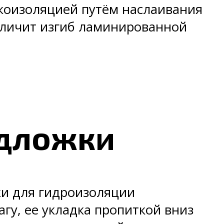
укоизоляцией путём наслаивания
величит изгиб ламинированной
дложки
и для гидроизоляции
гу, ее укладка пропиткой вниз