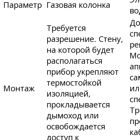
Параметр
Газовая колонка
во
До
Требуется
сп
разрешение. Стену,
ре
на которой будет
Мо
располагаться
ап
прибор укрепляют
са
термостойкой
Монтаж
ил
изоляцией,
сп
прокладывается
Тр
дымоход или
пр
освобождается
ка
доступ к