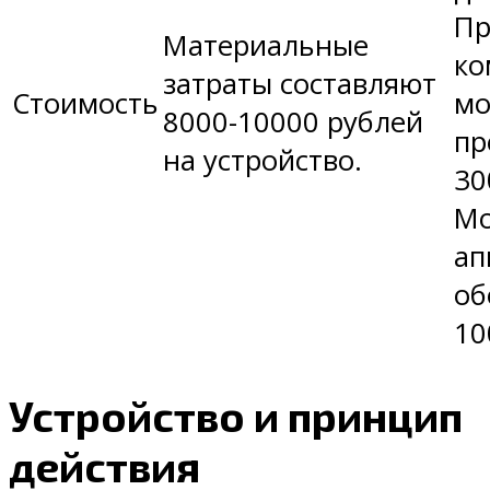
Пр
Материальные
ко
затраты составляют
Стоимость
мо
8000-10000 рублей
пр
на устройство.
30
М
ап
об
10
Устройство и принцип
действия