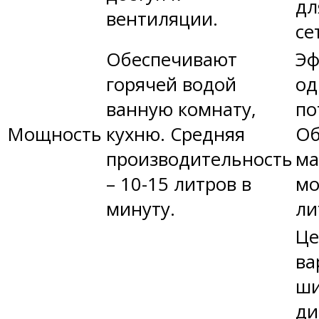
дл
вентиляции.
се
Обеспечивают
Эф
горячей водой
од
ванную комнату,
по
Мощность
кухню. Средняя
Об
производительность
ма
– 10-15 литров в
мо
минуту.
ли
Це
ва
ши
ди