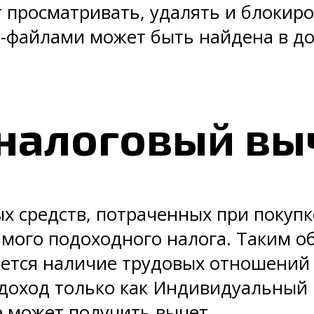
просматривать, удалять и блокиров
e-файлами может быть найдена в д
 налоговый вы
ых средств, потраченных при покуп
симого подоходного налога. Таким 
яется наличие трудовых отношений 
 доход только как Индивидуальный
е может получить вычет.