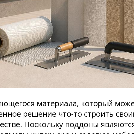
лющегося материала, который может
енное решение что-то строить свои
честве. Поскольку поддоны являютс