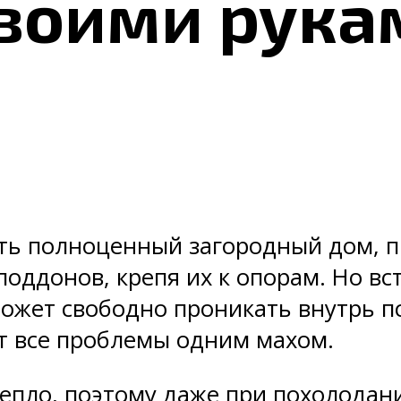
своими рука
ить полноценный загородный дом, 
поддонов, крепя их к опорам. Но вс
ё может свободно проникать внутрь 
ет все проблемы одним махом.
пло, поэтому даже при похолодани