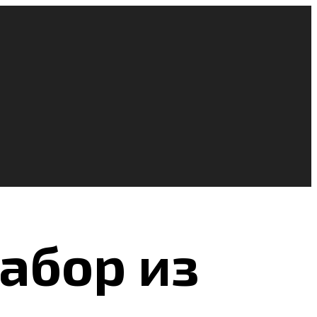
абор из