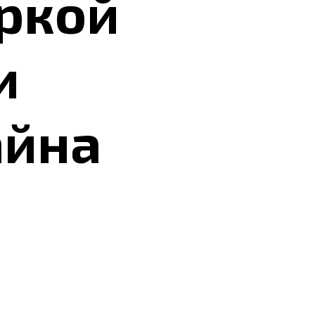
ркой
и
айна