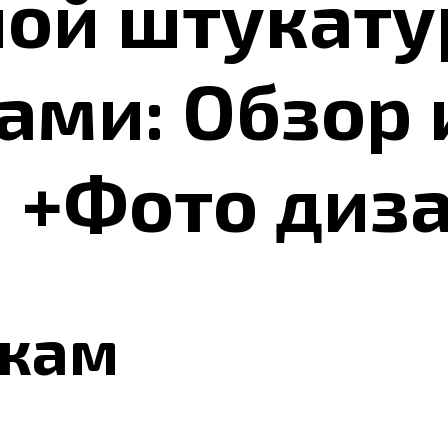
ной штукату
ами: Обзор 
 +Фото диз
чкам