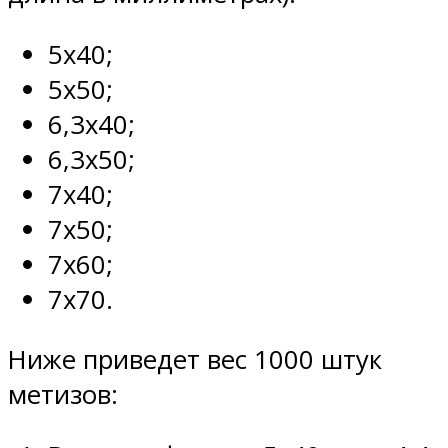
5х40;
5х50;
6,3х40;
6,3х50;
7х40;
7х50;
7х60;
7х70.
Ниже приведет вес 1000 штук
метизов: