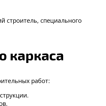
й строитель, специального
о каркаса
оительных работ:
струкции.
ов.