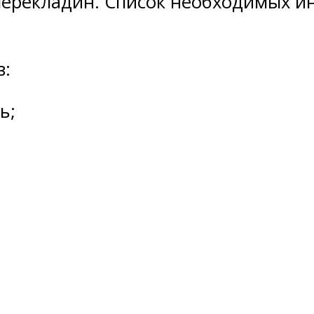
 перекладин. Список необходимых и
в:
ь;