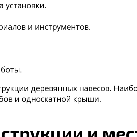
а установки.
риалов и инструментов.
аботы.
трукции деревянных навесов. Наибо
лбов и односкатной крыши.
струкции и мес