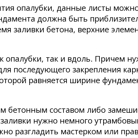
ятия опалубки, данные листы можно
ндамента должна быть приблизитель
емя заливки бетона, верхние элем
к опалубки, так и вдоль. Причем н
ля последующего закрепления карка
которой равняется ширине фундамен
м бетонным составом либо замешив
я заливки нужно немного утрамбовы
жно разгладить мастерком или прав