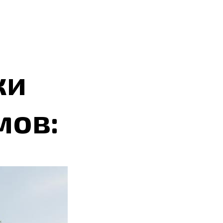
ки
мов: