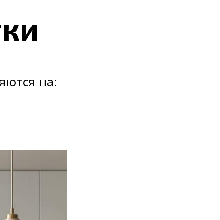
тки
яются на: