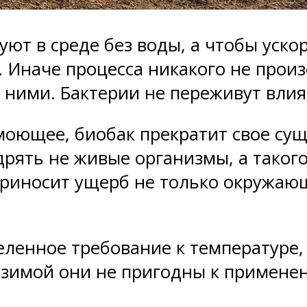
т в среде без воды, а чтобы ускор
 Иначе процесса никакого не прои
д ними. Бактерии не переживут влия
оющее, биобак прекратит свое суще
рять не живые организмы, а такого
приносит ущерб не только окружающ
ленное требование к температуре, 
у зимой они не пригодны к примене