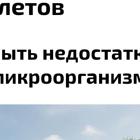
летов
быть недостат
микроорганиз