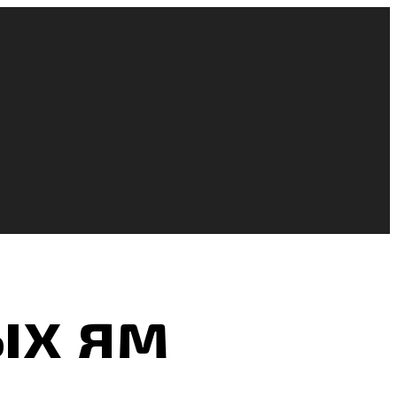
ых ям