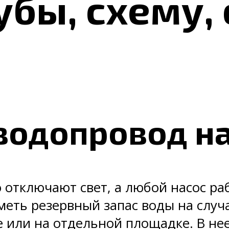
убы, схему,
одопровод на
то отключают свет, а любой насос р
меть резервный запас воды на случ
е или на отдельной площадке. В не