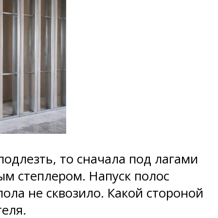
подлезть, то сначала под лагами
ым степлером. Напуск полос
ола не сквозило. Какой стороной
теля.