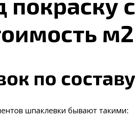
д покраску 
тоимость м2
ок по состав
нентов шпаклевки бывают такими: