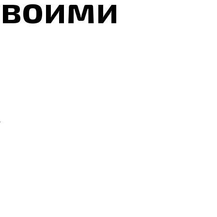
своими
у