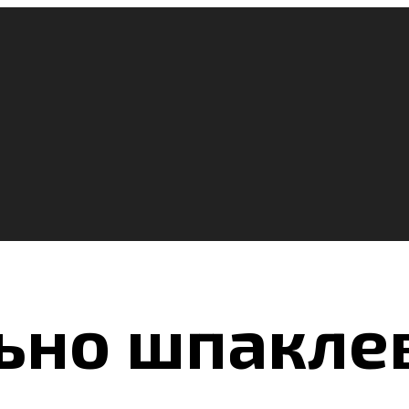
ьно шпакле