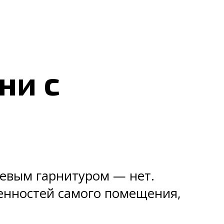
ни с
невым гарнитуром — нет.
бенностей самого помещения,