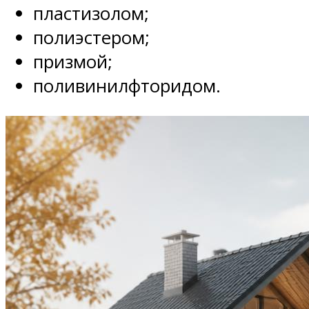
пластизолом;
полиэстером;
призмой;
поливинилфторидом.