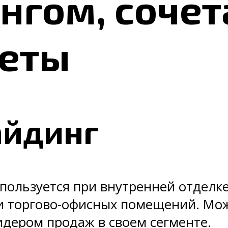
нгом, сочет
веты
айдинг
спользуется при внутренней отделк
и торгово-офисных помещений. Мож
идером продаж в своем сегменте.