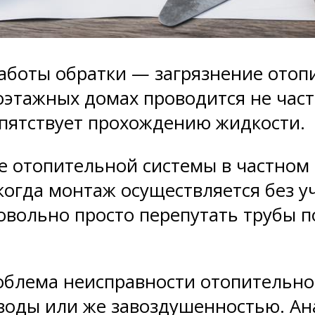
боты обратки — загрязнение отопит
оэтажных домах проводится не част
епятствует прохождению жидкости.
те отопительной системы в частном
 когда монтаж осуществляется без у
овольно просто перепутать трубы п
роблема неисправности отопительно
воды или же завоздушенностью. Ан