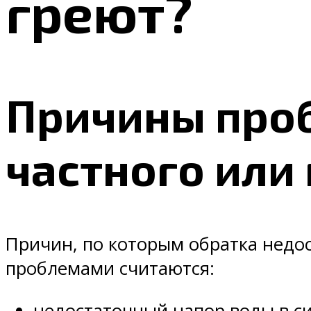
греют?
Причины проб
частного или
Причин, по которым обратка недос
проблемами считаются:
недостаточный напор воды в си