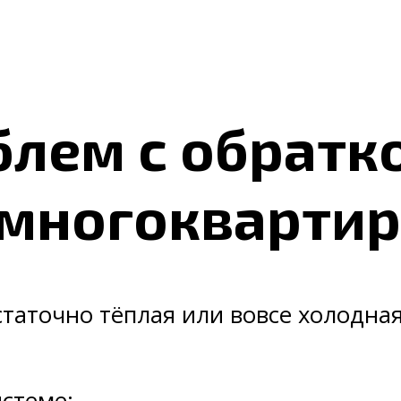
лем с обратко
 многокварти
таточно тёплая или вовсе холодна
стеме;