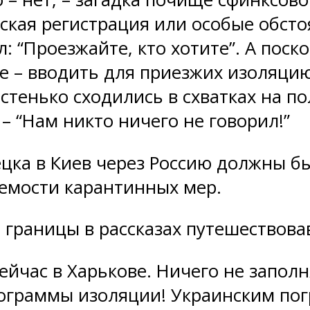
ийская регистрация или особые обст
л: “Проезжайте, кто хотите”. А пос
 – вводить для приезжих изоляцию 
астенько сходились в схватках на по
– “Нам никто ничего не говорил!”
цка в Киев через Россию должны бы
уемости карантинных мер.
 границы в рассказах путешествова
сейчас в Харькове. Ничего не запол
рограммы изоляции! Украинским пог