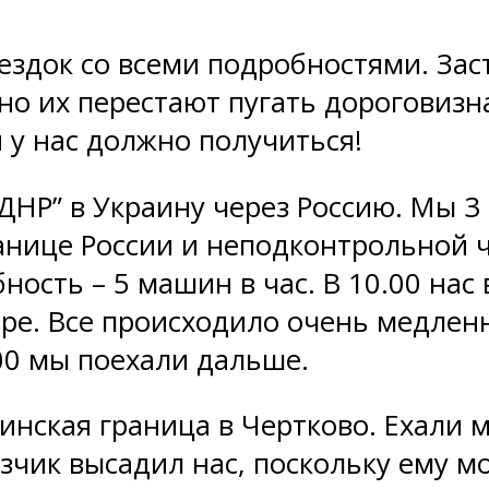
ездок со всеми подробностями. За
но их перестают пугать дороговизн
 у нас должно получиться!
 “ДНР” в Украину через Россию. Мы 3
анице России и неподконтрольной ча
ость – 5 машин в час. В 10.00 нас 
аре. Все происходило очень медлен
00 мы поехали дальше.
нская граница в Чертково. Ехали м
озчик высадил нас, поскольку ему 