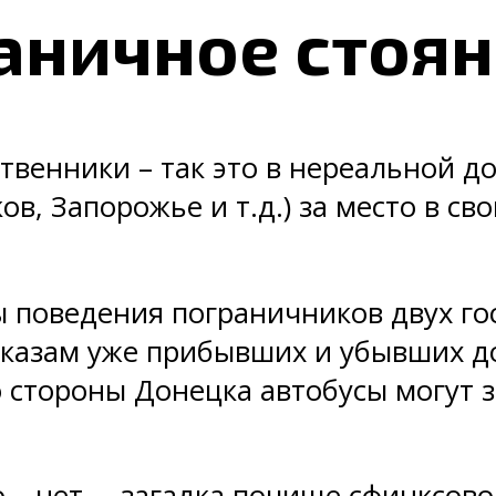
аничное стоя
твенники – так это в нереальной до
ов, Запорожье и т.д.) за место в св
поведения пограничников двух гос
ссказам уже прибывших и убывших д
о стороны Донецка автобусы могут з
о – нет, – загадка почище сфинксов