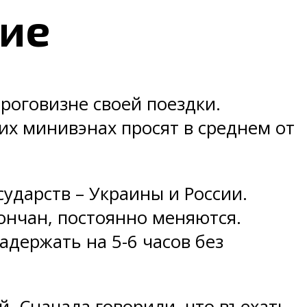
ние
роговизне своей поездки.
оих минивэнах просят в среднем от
ударств – Украины и России.
ончан, постоянно меняются.
адержать на 5-6 часов без
ой. Сначала говорили, что въехать