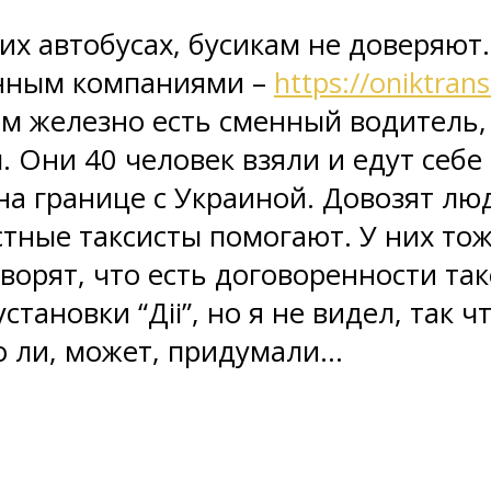
их автобусах, бусикам не доверяют
енным компаниями –
https://oniktran
ам железно есть сменный водитель, 
ы. Они 40 человек взяли и едут себ
на границе с Украиной. Довозят люд
тные таксисты помогают. У них тож
оворят, что есть договоренности та
становки “Діі”, но я не видел, так ч
ло ли, может, придумали…