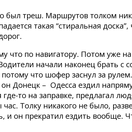
то был треш. Маршрутов толком ник
адается такая “стиральная доска”, 
 дорог.
ому что по навигатору. Потом уже н
 Водители начали наконец брать с с
 потому что шофер заснул за рулем.
 он Донецк – Одесса ездил напряму
где-то на заправке, предлагал людя
ы час. Толку никакого не было, разв
, и он прекратил ездить вообще. Чт