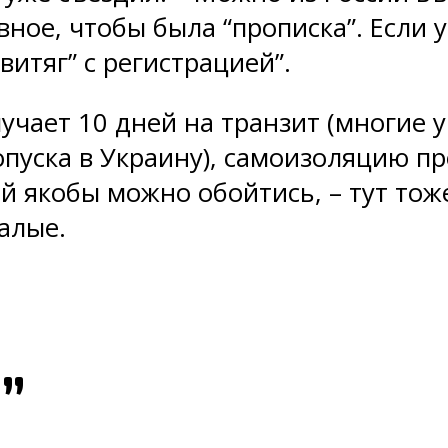
ное, чтобы была “прописка”. Если у
итяг” с регистрацией”.
учает 10 дней на транзит (многие у
пуска в Украину), самоизоляцию про
й якобы можно обойтись, – тут тож
алые.
”