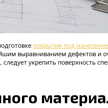
подготовке
покрытия под нанесение
шим выравниванием дефектов и очи
ть, следует укрепить поверхность с
чного материа