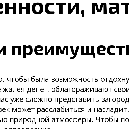
енности, м
и преимущест
о, чтобы была возможность отдохну
е жалея денег, облагораживают св
ас уже сложно представить загоро
век может расслабиться и насладит
тью природной атмосферы. Чтобы п