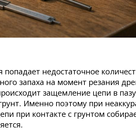
ия попадает недостаточное количес
ного запаха на момент резания др
 происходит защемление цепи в паз
грунт. Именно поэтому при неакку
епи при контакте с грунтом собирае
яется.