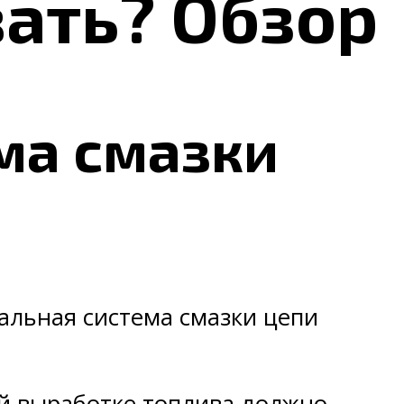
ать? Обзор
ма смазки
альная система смазки цепи
ой выработке топлива должно