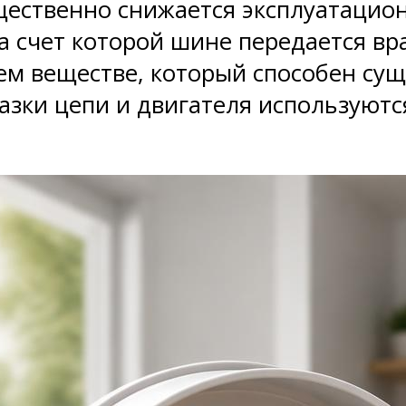
ущественно снижается эксплуатацио
за счет которой шине передается 
м веществе, который способен су
мазки цепи и двигателя используют