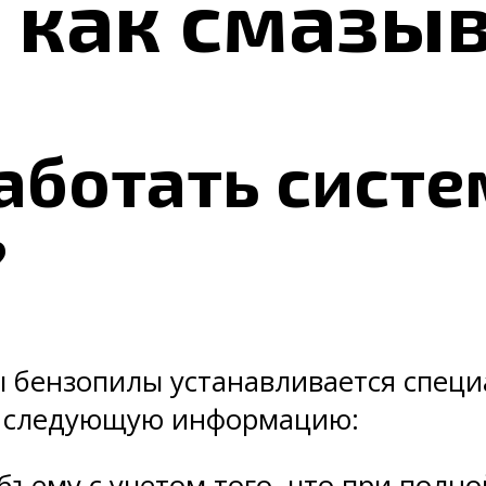
 как смазыв
аботать систе
?
 бензопилы устанавливается специ
ь следующую информацию:
ъему с учетом того, что при полн