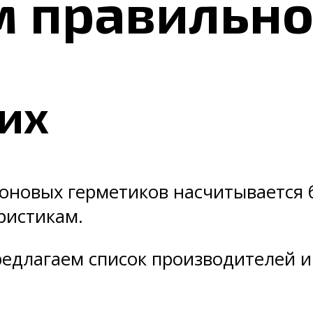
м правильн
их
оновых герметиков насчитывается б
ристикам.
редлагаем список производителей и