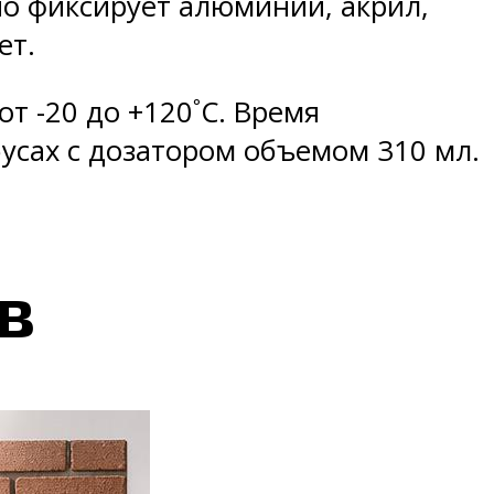
но фиксирует алюминий, акрил,
ет.
т -20 до +120˚C. Время
бусах с дозатором объемом 310 мл.
в