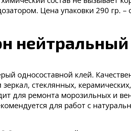
 химический состав не вызывает к
озатором. Цена упаковки 290 гр. – 
н нейтральный
рый односоставной клей. Качеств
и зеркал, стеклянных, керамических
одит для ремонта морозильных и ве
рекомендуется для работ с натурал