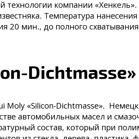
й технологии компании «Хенкель». 
известняка. Температура нанесения 
я 20 мин., до полного схватывания 
icon-Dichtmasse»
 Moly «Silicon-Dichtmasse». Немецки
тве автомобильных масел и смазо
атурный состав, который при поли
тов из стекла, дерева, пластика, 