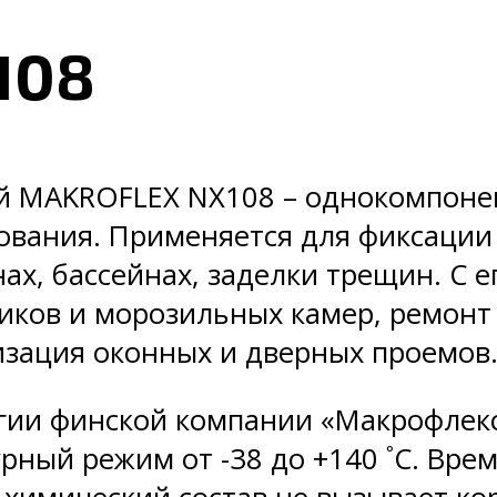
108
й MAKROFLEX NX108 – однокомпонен
ования. Применяется для фиксации
нах, бассейнах, заделки трещин. С
ков и морозильных камер, ремонт 
изация оконных и дверных проемов
гии финской компании «Макрофлекс
рный режим от -38 до +140 ˚C. Врем