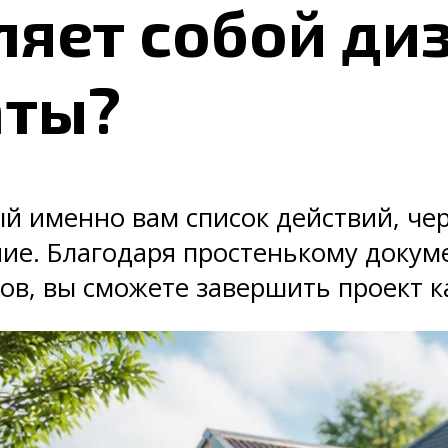
ляет собой ди
аты?
й именно вам список действий, чер
ие. Благодаря простенькому докуме
ов, вы сможете завершить проект ка