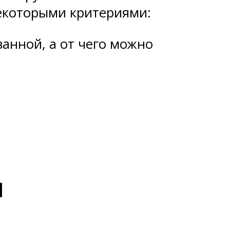
екоторыми критериями:
анной, а от чего можно
н