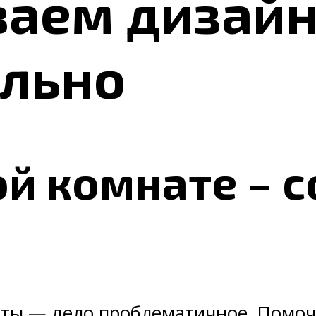
ваем дизай
ельно
ой комнате – 
ты — дело проблематичное. Помоч