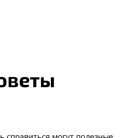
н
советы
ь справиться могут полезные