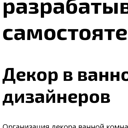
разрабаты
самостоят
Декор в ванн
дизайнеров
Организация декора ванной комна