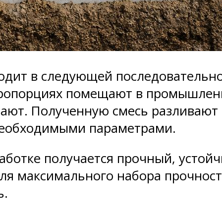
одит в следующей последовательнос
пропорциях помещают в промышле
ают. Полученную смесь разливают 
необходимыми параметрами.
ботке получается прочный, устойчи
ля максимального набора прочност
ь.