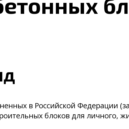
етонных бл
яд
аненных в Российской Федерации (з
троительных блоков для личного,