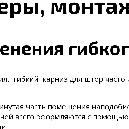
еры, монта
енения гибког
, гибкий карниз для штор часто и
инутая часть помещения наподобие
тней всего оформляются с помощью
и.